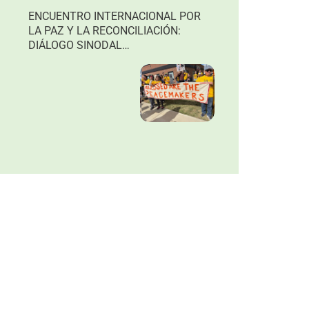
DIGITALES Y
RECONCILIACIÓN
ENCUENTRO INTERNACIONAL POR
EDUCACIÓN
EN LA
LA PAZ Y LA RECONCILIACIÓN:
UNIVERSIDAD DE
DIÁLOGO SINODAL
LOYOLA CHICAGO
INTERDISCIPLINARIO POR LOS
SUEÑOS DEL PRESENTE