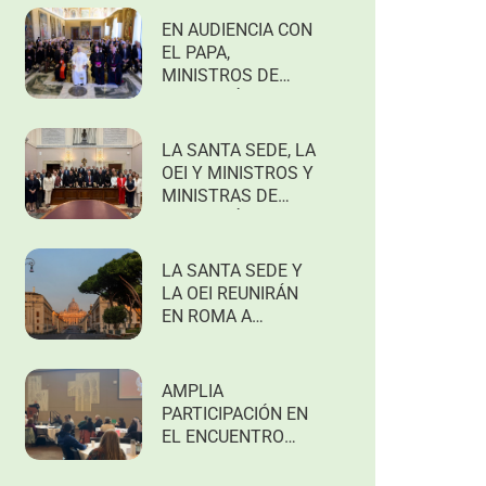
JÓVENES
EN AUDIENCIA CON
ARTISTAS DE
EL PAPA,
AMÉRICA LATINA Y
MINISTROS DE
EL CARIBE A
EDUCACIÓN
COMPARTIR
IBEROAMERICANOS
HISTORIAS DE
ACUERDAN
LA SANTA SEDE, LA
ESPERANZA
IMPULSAR UNA
OEI Y MINISTROS Y
NACIDAS EN SUS
AGENDA REGIONAL
MINISTRAS DE
COMUNIDADES
SOBRE SALUD
EDUCACIÓN DE
MENTAL,
IBEROAMÉRICA
TECNOLOGÍAS
DEBATEN UNA
LA SANTA SEDE Y
DIGITALES Y
ESTRATEGIA
LA OEI REUNIRÁN
EDUCACIÓN
REGIONAL PARA
EN ROMA A
FORTALECER LA
MINISTROS DE
EDUCACIÓN COMO
EDUCACIÓN
HERRAMIENTA DE
IBEROAMERICANOS
AMPLIA
SALUD MENTAL
PARA DEBATIR
PARTICIPACIÓN EN
SOBRE SALUD
EL ENCUENTRO
MENTAL,
INTERNACIONAL
TECNOLOGÍAS
POR LA PAZ Y LA