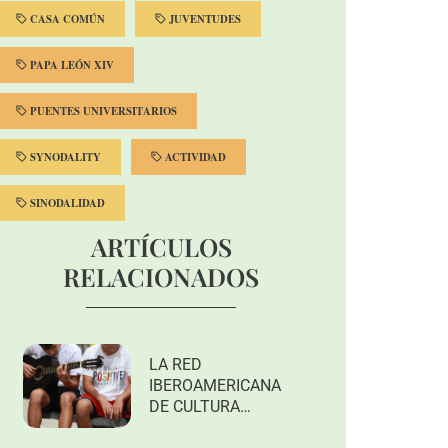
CASA COMÚN
JUVENTUDES
PAPA LEÓN XIV
PUENTES UNIVERSITARIOS
SYNODALITY
ACTIVIDAD
SINODALIDAD
ARTÍCULOS
RELACIONADOS
LA RED
IBEROAMERICANA
DE CULTURA
POPULAR DEL
CELAM CONVOCA A